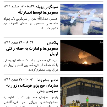
سرنگونی پهپاد
18:28 - 17 اسفند 1399
سعودی‌ها توسط انصارالله
جنبش انصارالله یمن از سرنگونی یک پهپاد
جاسوسی سعودی در استان الجوف این
کشور خبر داد.
واکنش
16:49 - 28 بهمن 1399
سعودی‌ها و امارات به حمله راکتی
اربیل
عربستان سعودی و امارات حمله تروریستی
را که هدف آن فرودگاه بین المللی اربیل در
عراق بود، محکوم کردند.
تدبیر مشروط
20:02 - 27 بهمن 1399
سازمان حج برای فرستادن زوار به
سرزمین وحی
رئیس سازمان حج وزیارت با اشاره به
محدودیت‌های پروازی در فرودگاه‌های
عربستان، از سفر زمینی به سرزمین وحی