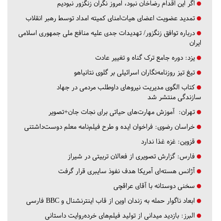
اگر این اقدام رضاخان نبود، امروز نگران زنگزور نبودیم
تمدید عضویت اعضای هیات‌امنای کمیته امداد توسط رهبر انقلاب
درباره توافق زنگزور/ تهدیدات جدی علیه منافع ملی جمهوری اسلامی
ایران
یزد:
دوره جامع ترک گناه و تغییر عادت
تیغ تیز روزنامه‌نگاران اسرائیلی بر گلوی نتانیاهو
کتاب الگوی مدیریت نیروهای داوطلب مردمی در جهاد
سازندگی منتشر شد
تهران:
آموزش مهارت‌های حیاتی برای نجات جان+تصویر
خراسان رضوی:
فراخوان ایده و طرح فیلم‌نامه معلم دوست‌داشتنی
قزوین:
غزه غذا ندارد
فارس:
گزارش تصویری از فعالان تربیتی در شیراز
آژانس هسته‌ای آمریکا هدف نفوذ سایبری قرار گرفت
سخنی دوستانه با آقای عراقچی
ابعاد ناگوار حمله به زندان اوین از قاب اینترنشنال و BBC فارسی
البرز:
بازدید میدانی از تولید فیلم‌های خرده‌روایت داستانی