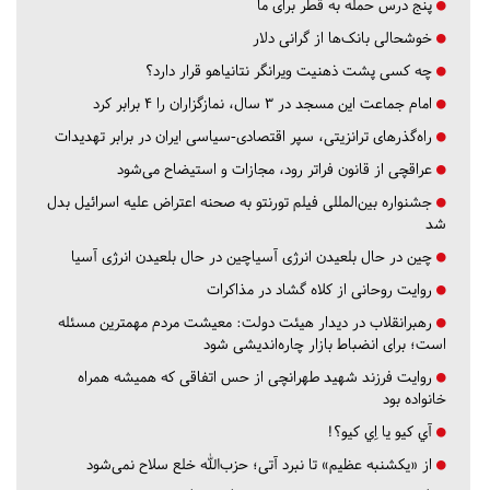
پنج درس‌ حمله به قطر برای ما
خوشحالی بانک‌ها از گرانی دلار
چه کسی پشت ذهنیت ویرانگر نتانیاهو قرار دارد؟
امام جماعت این مسجد در ۳ سال، نمازگزاران را ۴ برابر کرد
راه‌گذرهای ترانزیتی، سپر اقتصادی-سیاسی ایران در برابر تهدیدات
عراقچی از قانون فراتر رود، مجازات و استیضاح می‌شود
جشنواره بین‌المللی فیلم تورنتو به صحنه اعتراض علیه اسرائیل بدل
شد
چین در حال بلعیدن انرژی آسیاچین در حال بلعیدن انرژی آسیا
روایت روحانی از کلاه گشاد در مذاکرات
رهبرانقلاب در دیدار هیئت دولت: معیشت مردم مهمترین مسئله
است؛ برای انضباط بازار چاره‌اندیشی شود
روایت فرزند شهید طهرانچی از حس اتفاقی که همیشه همراه
خانواده بود
آي كيو يا اِي كيو؟!
از «یکشنبه عظیم» تا نبرد آتی؛ حزب‌الله خلع سلاح نمی‌شود