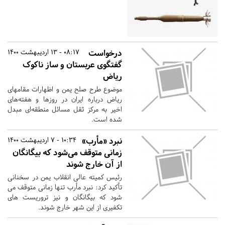
درخواست
08:17 - 13 اردیبهشت 1400
گفت‎گوی عربستان و ساز ناکوک
ریاض
موضوع طرح صلح یمن و اظهارات مقام‎های
ریاض درباره ایران در روزها و هفته‌های
اخیر به مرکز ثقل مسائل منطقه‌ای مبدل
شده است.
نبرد «مأرب»
10:34 - 7 اردیبهشت 1400
زمانی متوقف می‌شود که بیگانگان
از آن خارج شوند
رئیس کمیته عالی انقلاب یمن در سخنانی
تأکید کرد: نبرد مأرب تنها زمانی متوقف می
شود که بیگانگان و نیز تروریست های
تکفیری از این شهر خارج شوند.