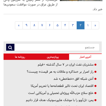
از طریق عراق در صورت موافقت سعودی‌ها
خبر داد.
»
9
8
7
6
5
4
3
2
1
«
آخرین اخبار
پربازدیدترین
روزنامه ها
مشتریان نفت ایران در ۷ سال گذشته +فیلم
راز اصرار بر «مذاکره و ملاقات به هر قیمت» چیست؟
آنتن شبکه افق «خط‌خطی» شد
اقتصاد ایران تحت تاثیر قطعنامه‌ها یا تحریم‌ آمریکا
خلع سلاح حزب‌الله پروژه‌ای تحمیلی و آمریکایی است
یمن: تل‌آویو را با موشک هایپرسونیک هدف قرار دادیم