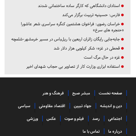
استادان دانشگاهی که کارگر ساده ساختمانی شدند
فارس:
حسینیه تربیت برگزار می‌کند
خراسان رضوی:
فراخوان هشتمین کنگره سراسری شعر عاشورا
«حنجره های سرخ»
جابه‌جایی رایگان زائران اربعین با ریل‌باس در مسیر خرمشهر-شلمچه
قحطی در غزه؛ شکر کیلویی هزار دلار شد
غزه در حال مرگ است
استفاده ابزاری وزارت کار از تصاویر بی حجاب شهدای اخیر
صفحه نخست
مبشر صبح
فرهنگ و هنر
دین و اندیشه
جهاد تبیین
اقتصاد مقاومتی
سیاسی
اجتماعی
رصد
فیلم و صوت
عکس
ورزشی
درباره ما
تماس با ما