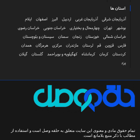
استان ها
آذربایجان شرقی
آذربایجان غربی
اردبیل
البرز
اصفهان
ایلام
بوشهر
تهران
چهارمحال و بختیاری
خراسان جنوبی
خراسان رضوی
خراسان شمالی
خوزستان
زنجان
سمنان
سیستان و بلوچستان
فارس
قزوین
قم
لرستان
مازندران
مرکزی
هرمزگان
همدان
کردستان
کرمان
کرمانشاه
کهگیلویه و بویراحمد
گلستان
گیلان
یزد
تمام حقوق مادی و معنوی این سایت متعلق به
حلقه وصل
است و استفاده از
مطالب با ذکر منبع بلامانع است.