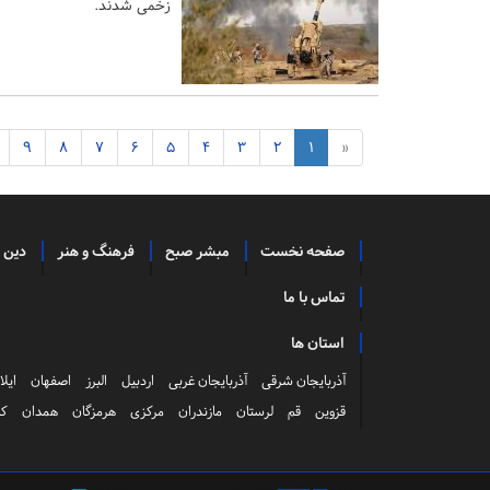
زخمی شدند.
9
8
7
6
5
4
3
2
1
«
صفحه نخست
مبشر صبح
فرهنگ و هنر
دین 
تماس با ما
استان ها
آذربایجان شرقی
آذربایجان غربی
اردبیل
البرز
اصفهان
ایلا
قزوین
قم
لرستان
مازندران
مرکزی
هرمزگان
همدان
کر