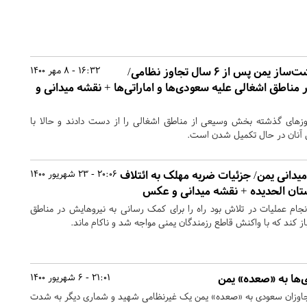
روزهای حساس و سرنوشت‌ساز یمن پس از ۶ سال تجاوز نظامی/
16:32 - 8 مهر 1400
ناطق اشغالی علیه سعودی‌ها و اماراتی‌ها + نقشه میدانی و
روزهای گذشته بخش وسیعی از مناطق اشغالی را از دست دادند و حالا با
 آنان در حال تکمیل شدن است.
میدانی یمن/ جزئیات ضربه مهلک به ائتلاف
20:06 - 23 شهریور 1400
ان الحدیده + نقشه میدانی و عکس
ام عملیات در تلاش بود راه را برای کمک رسانی به نیروهایش در مناطق
 کند که با واکنش قاطع رزمندگان یمنی مواجه شد و ناکام ماند.
‌ها به «صعده» یمن
21:01 - 6 شهریور 1400
متجاوزان سعودی به «صعده» یمن یک غیرنظامی شهید و شماری دیگر به شدت