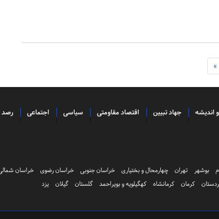
»
و اندیشه
جهاد تبیین
اقتصاد مقاومتی
سیاسی
اجتماعی
رصد
م
بوشهر
تهران
چهارمحال و بختیاری
خراسان جنوبی
خراسان رضوی
خراسان شمالی
دستان
کرمان
کرمانشاه
کهگیلویه و بویراحمد
گلستان
گیلان
یزد