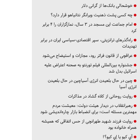
خوشحالی بانک‌ها از گرانی دلار
چه کسی پشت ذهنیت ویرانگر نتانیاهو قرار دارد؟
امام جماعت این مسجد در ۳ سال، نمازگزاران را ۴ برابر
کرد
راه‌گذرهای ترانزیتی، سپر اقتصادی-سیاسی ایران در برابر
تهدیدات
عراقچی از قانون فراتر رود، مجازات و استیضاح می‌شود
جشنواره بین‌المللی فیلم تورنتو به صحنه اعتراض علیه
اسرائیل بدل شد
چین در حال بلعیدن انرژی آسیاچین در حال بلعیدن
انرژی آسیا
روایت روحانی از کلاه گشاد در مذاکرات
رهبرانقلاب در دیدار هیئت دولت: معیشت مردم
مهمترین مسئله است؛ برای انضباط بازار چاره‌اندیشی شود
روایت فرزند شهید طهرانچی از حس اتفاقی که همیشه
همراه خانواده بود
آي كيو يا اِي كيو؟!