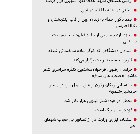
آژانس هسته‌ای آمریکا هدف نفوذ سایبری قرار گرفت
سخنی دوستانه با آقای عراقچی
ابعاد ناگوار حمله به زندان اوین از قاب اینترنشنال و
BBC فارسی
البرز:
بازدید میدانی از تولید فیلم‌های خرده‌روایت
داستانی
استادان دانشگاهی که کارگر ساده ساختمانی شدند
فارس:
حسینیه تربیت برگزار می‌کند
خراسان رضوی:
فراخوان هشتمین کنگره سراسری شعر
عاشورا «حنجره های سرخ»
جابه‌جایی رایگان زائران اربعین با ریل‌باس در مسیر
خرمشهر-شلمچه
قحطی در غزه؛ شکر کیلویی هزار دلار شد
غزه در حال مرگ است
استفاده ابزاری وزارت کار از تصاویر بی حجاب شهدای
اخیر