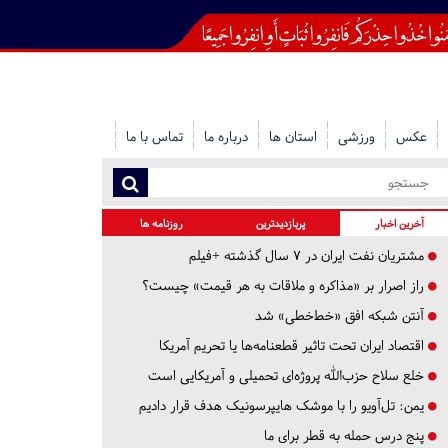
عکس
ورزشی
استان ها
درباره ما
تماس با ما
آخرین اخبار
پربازدیدترین
روزنامه ها
مشتریان نفت ایران در ۷ سال گذشته +فیلم
راز اصرار بر «مذاکره و ملاقات به هر قیمت» چیست؟
آنتن شبکه افق «خط‌خطی» شد
اقتصاد ایران تحت تاثیر قطعنامه‌ها یا تحریم‌ آمریکا
خلع سلاح حزب‌الله پروژه‌ای تحمیلی و آمریکایی است
یمن: تل‌آویو را با موشک هایپرسونیک هدف قرار دادیم
پنج درس‌ حمله به قطر برای ما