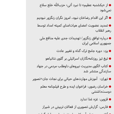
از «یکشنبه عظیم» تا نبرد آتی؛ حزب‌الله خلع سلاح
نمی‌شود
اگر این اقدام رضاخان نبود، امروز نگران زنگزور نبودیم
تمدید عضویت اعضای هیات‌امنای کمیته امداد توسط
رهبر انقلاب
درباره توافق زنگزور/ تهدیدات جدی علیه منافع ملی
جمهوری اسلامی ایران
یزد:
دوره جامع ترک گناه و تغییر عادت
تیغ تیز روزنامه‌نگاران اسرائیلی بر گلوی نتانیاهو
کتاب الگوی مدیریت نیروهای داوطلب مردمی در جهاد
سازندگی منتشر شد
تهران:
آموزش مهارت‌های حیاتی برای نجات جان+تصویر
خراسان رضوی:
فراخوان ایده و طرح فیلم‌نامه معلم
دوست‌داشتنی
قزوین:
غزه غذا ندارد
فارس:
گزارش تصویری از فعالان تربیتی در شیراز